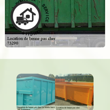
E
E
L
R
V
I
C
I
C
I
M
E
O
D
À
À
D
O
M
E
C
I
C
I
V
I
R
L
E
E
S
-