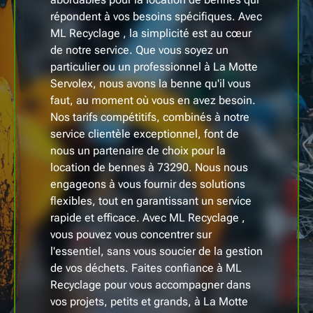
répondent à vos besoins spécifiques. Avec
ML Recyclage , la simplicité est au cœur
de notre service. Que vous soyez un
particulier ou un professionnel à La Motte
Servolex, nous avons la benne qu'il vous
faut, au moment où vous en avez besoin.
Nos tarifs compétitifs, combinés à notre
service clientèle exceptionnel, font de
nous un partenaire de choix pour la
location de bennes à 73290. Nous nous
engageons à vous fournir des solutions
flexibles, tout en garantissant un service
rapide et efficace. Avec ML Recyclage ,
vous pouvez vous concentrer sur
l'essentiel, sans vous soucier de la gestion
de vos déchets. Faites confiance à ML
Recyclage pour vous accompagner dans
vos projets, petits et grands, à La Motte