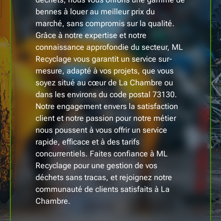
bennes à louer au meilleur prix du
marché, sans compromis sur la qualité.
Grâce à notre expertise et notre
connaissance approfondie du secteur, ML
Recyclage vous garantit un service sur-
mesure, adapté à vos projets, que vous
soyez situé au cœur de La Chambre ou
dans les environs du code postal 73130.
Notre engagement envers la satisfaction
client et notre passion pour notre métier
nous poussent à vous offrir un service
rapide, efficace et à des tarifs
concurrentiels. Faites confiance à ML
Recyclage pour une gestion de vos
déchets sans tracas, et rejoignez notre
communauté de clients satisfaits à La
Chambre.