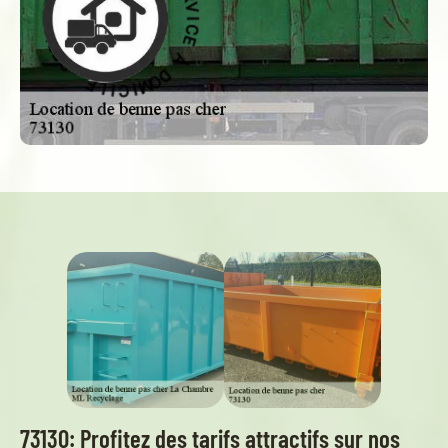
D
À
À
D
O
E
M
C
I
I
C
V
R
I
L
E
E
S
-
73130: Profitez des tarifs attractifs sur nos