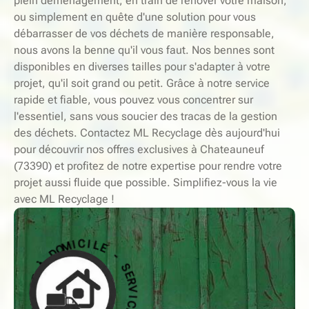
plein déménagement, en train de rénover votre maison,
ou simplement en quête d'une solution pour vous
débarrasser de vos déchets de manière responsable,
nous avons la benne qu'il vous faut. Nos bennes sont
disponibles en diverses tailles pour s'adapter à votre
projet, qu'il soit grand ou petit. Grâce à notre service
rapide et fiable, vous pouvez vous concentrer sur
l'essentiel, sans vous soucier des tracas de la gestion
des déchets. Contactez ML Recyclage dès aujourd'hui
pour découvrir nos offres exclusives à Chateauneuf
(73390) et profitez de notre expertise pour rendre votre
projet aussi fluide que possible. Simplifiez-vous la vie
avec ML Recyclage !
-
E
S
L
E
I
C
R
V
I
M
I
O
C
D
E
À
À