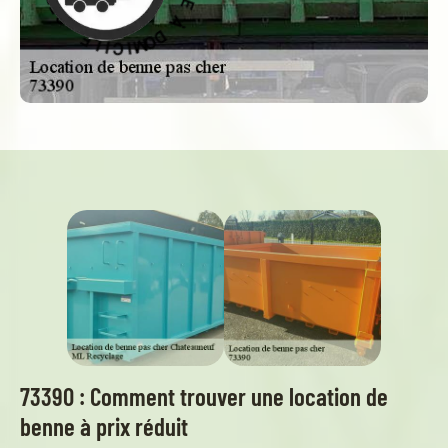
D
E
C
O
M
I
V
I
C
R
E
I
S
L
E
-
73390 : Comment trouver une location de
benne à prix réduit