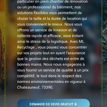
particulier en plein chantier de rénovation
ou un professionnel du bâtiment, nos
solutions flexibles vous permettent de
choisir la taille et la durée de location qui
vous conviennent le mieux. Nous vous
offrons un service de livraison et de
collecte rapide et efficace, vous évitant
ainsi le stress de la logistique. Avec ML
Recyclage , vous pouvez vous concentrer
sur vos projets tout en ayant l'assurance
que la gestion des déchets est entre de
bonnes mains. Nous nous engageons à
vous fournir un service de qualité à un prix
compétitif, le tout dans le respect des
normes environnementales en vigueur à
Chateauneuf, 73390.
DEMANDE DE DEVIS GRATUIT