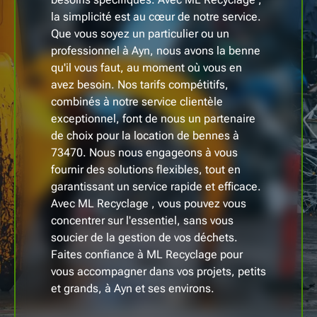
la simplicité est au cœur de notre service.
Que vous soyez un particulier ou un
professionnel à Ayn, nous avons la benne
qu'il vous faut, au moment où vous en
avez besoin. Nos tarifs compétitifs,
combinés à notre service clientèle
exceptionnel, font de nous un partenaire
de choix pour la location de bennes à
73470. Nous nous engageons à vous
fournir des solutions flexibles, tout en
garantissant un service rapide et efficace.
Avec ML Recyclage , vous pouvez vous
concentrer sur l'essentiel, sans vous
soucier de la gestion de vos déchets.
Faites confiance à ML Recyclage pour
vous accompagner dans vos projets, petits
et grands, à Ayn et ses environs.