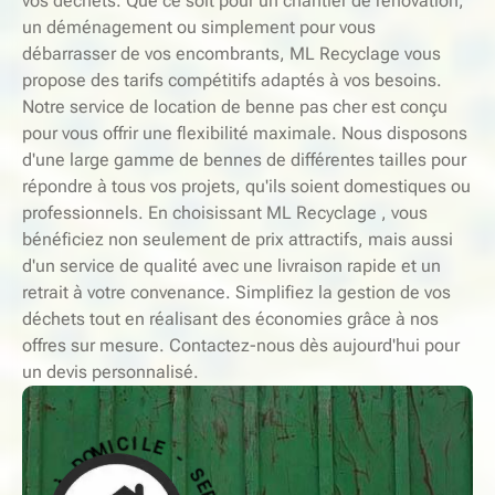
vos déchets. Que ce soit pour un chantier de rénovation,
un déménagement ou simplement pour vous
débarrasser de vos encombrants, ML Recyclage vous
propose des tarifs compétitifs adaptés à vos besoins.
Notre service de location de benne pas cher est conçu
pour vous offrir une flexibilité maximale. Nous disposons
d'une large gamme de bennes de différentes tailles pour
répondre à tous vos projets, qu'ils soient domestiques ou
professionnels. En choisissant ML Recyclage , vous
bénéficiez non seulement de prix attractifs, mais aussi
d'un service de qualité avec une livraison rapide et un
retrait à votre convenance. Simplifiez la gestion de vos
déchets tout en réalisant des économies grâce à nos
offres sur mesure. Contactez-nous dès aujourd'hui pour
un devis personnalisé.
-
S
E
E
L
R
V
I
C
I
C
I
M
E