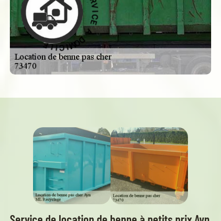
O
D
À
À
D
O
M
E
C
I
C
I
V
I
R
L
E
E
S
-
Service de location de benne à petits prix Ayn