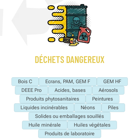
DÉCHETS DANGEREUX
Bois C
Ecrans, PAM, GEM F
GEM HF
DEEE Pro
Acides, bases
Aérosols
Produits phytosanitaires
Peintures
Liquides incinérables
Néons
Piles
Solides ou emballages souillés
Huile minérale
Huiles végétales
Produits de laboratoire