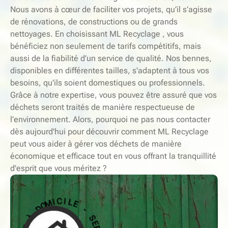
Nous avons à cœur de faciliter vos projets, qu’il s’agisse
de rénovations, de constructions ou de grands
nettoyages. En choisissant ML Recyclage , vous
bénéficiez non seulement de tarifs compétitifs, mais
aussi de la fiabilité d’un service de qualité. Nos bennes,
disponibles en différentes tailles, s'adaptent à tous vos
besoins, qu'ils soient domestiques ou professionnels.
Grâce à notre expertise, vous pouvez être assuré que vos
déchets seront traités de manière respectueuse de
l’environnement. Alors, pourquoi ne pas nous contacter
dès aujourd'hui pour découvrir comment ML Recyclage
peut vous aider à gérer vos déchets de manière
économique et efficace tout en vous offrant la tranquillité
d'esprit que vous méritez ?
-
E
S
L
E
I
R
C
V
I
I
M
C
O
E