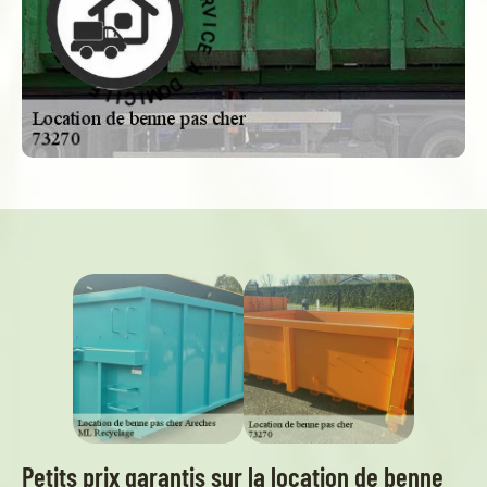
D
À
À
D
E
O
C
M
I
I
V
C
R
I
E
L
S
E
-
Petits prix garantis sur la location de benne