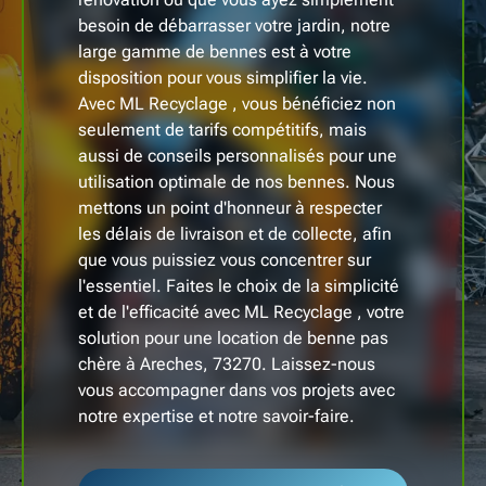
besoin de débarrasser votre jardin, notre
large gamme de bennes est à votre
disposition pour vous simplifier la vie.
Avec ML Recyclage , vous bénéficiez non
seulement de tarifs compétitifs, mais
aussi de conseils personnalisés pour une
utilisation optimale de nos bennes. Nous
mettons un point d'honneur à respecter
les délais de livraison et de collecte, afin
que vous puissiez vous concentrer sur
l'essentiel. Faites le choix de la simplicité
et de l'efficacité avec ML Recyclage , votre
solution pour une location de benne pas
chère à Areches, 73270. Laissez-nous
vous accompagner dans vos projets avec
notre expertise et notre savoir-faire.