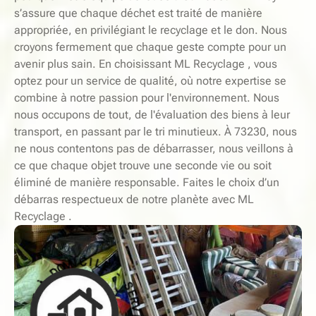
s’assure que chaque déchet est traité de manière
appropriée, en privilégiant le recyclage et le don. Nous
croyons fermement que chaque geste compte pour un
avenir plus sain. En choisissant ML Recyclage , vous
optez pour un service de qualité, où notre expertise se
combine à notre passion pour l'environnement. Nous
nous occupons de tout, de l'évaluation des biens à leur
transport, en passant par le tri minutieux. À 73230, nous
ne nous contentons pas de débarrasser, nous veillons à
ce que chaque objet trouve une seconde vie ou soit
éliminé de manière responsable. Faites le choix d’un
débarras respectueux de notre planète avec ML
Recyclage .
-
E
S
L
E
I
C
R
V
I
M
I
C
O
D
E
À
À