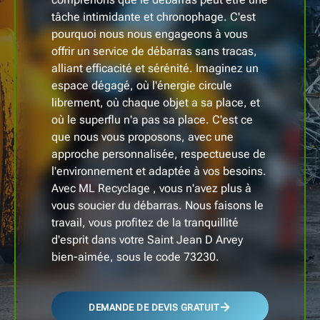
tâche intimidante et chronophage. C'est
pourquoi nous nous engageons à vous
offrir un service de débarras sans tracas,
alliant efficacité et sérénité. Imaginez un
espace dégagé, où l'énergie circule
librement, où chaque objet a sa place, et
où le superflu n'a pas sa place. C'est ce
que nous vous proposons, avec une
approche personnalisée, respectueuse de
l'environnement et adaptée à vos besoins.
Avec ML Recyclage , vous n'avez plus à
vous soucier du débarras. Nous faisons le
travail, vous profitez de la tranquillité
d'esprit dans votre Saint Jean D Arvey
bien-aimée, sous le code 73230.
DEMANDE DE DEVIS GRATUIT