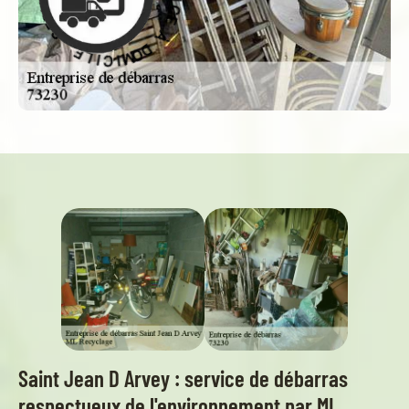
D
E
O
C
M
I
V
I
C
R
E
I
S
L
E
-
Saint Jean D Arvey : service de débarras
respectueux de l'environnement par ML