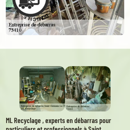
D
E
C
O
M
I
V
I
R
C
E
I
S
L
E
-
ML Recyclage , experts en débarras pour
particuliers et professionnels à Saint