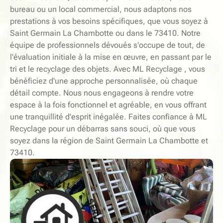
bureau ou un local commercial, nous adaptons nos
prestations à vos besoins spécifiques, que vous soyez à
Saint Germain La Chambotte ou dans le 73410. Notre
équipe de professionnels dévoués s'occupe de tout, de
l'évaluation initiale à la mise en œuvre, en passant par le
tri et le recyclage des objets. Avec ML Recyclage , vous
bénéficiez d'une approche personnalisée, où chaque
détail compte. Nous nous engageons à rendre votre
espace à la fois fonctionnel et agréable, en vous offrant
une tranquillité d'esprit inégalée. Faites confiance à ML
Recyclage pour un débarras sans souci, où que vous
soyez dans la région de Saint Germain La Chambotte et
73410.
-
E
L
S
E
I
C
R
V
I
M
I
O
C
D
E
À
À