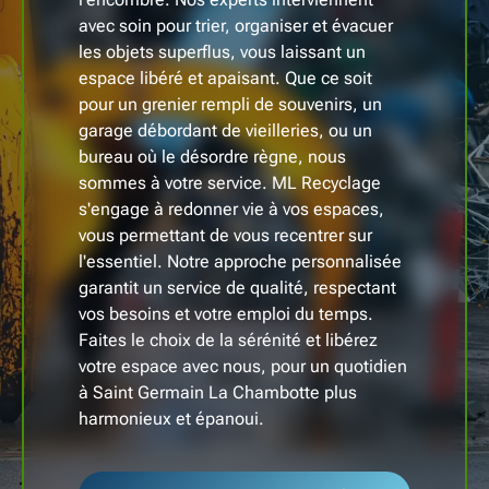
avec soin pour trier, organiser et évacuer
les objets superflus, vous laissant un
espace libéré et apaisant. Que ce soit
pour un grenier rempli de souvenirs, un
garage débordant de vieilleries, ou un
bureau où le désordre règne, nous
sommes à votre service. ML Recyclage
s'engage à redonner vie à vos espaces,
vous permettant de vous recentrer sur
l'essentiel. Notre approche personnalisée
garantit un service de qualité, respectant
vos besoins et votre emploi du temps.
Faites le choix de la sérénité et libérez
votre espace avec nous, pour un quotidien
à Saint Germain La Chambotte plus
harmonieux et épanoui.