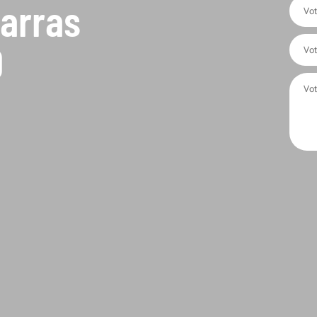
barras
0