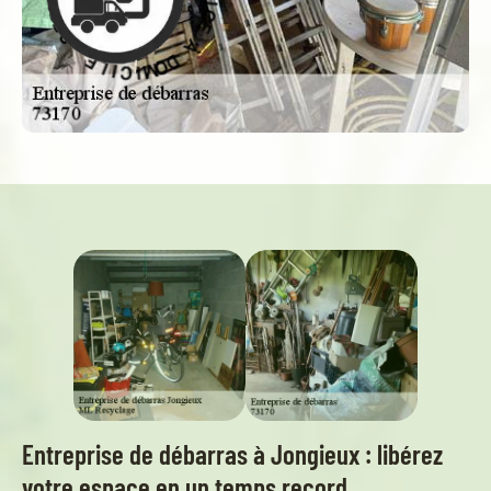
E
D
C
O
M
I
V
I
R
C
E
I
S
L
-
E
Entreprise de débarras à Jongieux : libérez
votre espace en un temps record