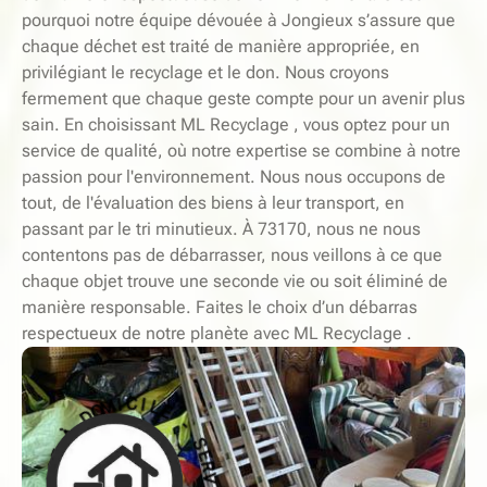
pourquoi notre équipe dévouée à Jongieux s’assure que
chaque déchet est traité de manière appropriée, en
privilégiant le recyclage et le don. Nous croyons
fermement que chaque geste compte pour un avenir plus
sain. En choisissant ML Recyclage , vous optez pour un
service de qualité, où notre expertise se combine à notre
passion pour l'environnement. Nous nous occupons de
tout, de l'évaluation des biens à leur transport, en
passant par le tri minutieux. À 73170, nous ne nous
contentons pas de débarrasser, nous veillons à ce que
chaque objet trouve une seconde vie ou soit éliminé de
manière responsable. Faites le choix d’un débarras
respectueux de notre planète avec ML Recyclage .
-
E
L
S
I
E
C
R
I
V
M
I
O
C
D
E
À
À