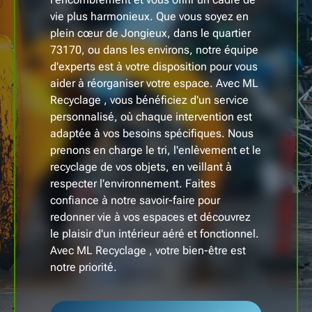
vie plus harmonieux. Que vous soyez en
plein cœur de Jongieux, dans le quartier
73170, ou dans les environs, notre équipe
d'experts est à votre disposition pour vous
aider à réorganiser votre espace. Avec ML
Recyclage , vous bénéficiez d'un service
personnalisé, où chaque intervention est
adaptée à vos besoins spécifiques. Nous
prenons en charge le tri, l'enlèvement et le
recyclage de vos objets, en veillant à
respecter l'environnement. Faites
confiance à notre savoir-faire pour
redonner vie à vos espaces et découvrez
le plaisir d'un intérieur aéré et fonctionnel.
Avec ML Recyclage , votre bien-être est
notre priorité.