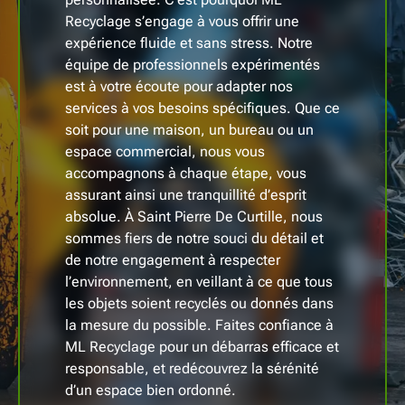
Recyclage s’engage à vous offrir une
expérience fluide et sans stress. Notre
équipe de professionnels expérimentés
est à votre écoute pour adapter nos
services à vos besoins spécifiques. Que ce
soit pour une maison, un bureau ou un
espace commercial, nous vous
accompagnons à chaque étape, vous
assurant ainsi une tranquillité d’esprit
absolue. À Saint Pierre De Curtille, nous
sommes fiers de notre souci du détail et
de notre engagement à respecter
l’environnement, en veillant à ce que tous
les objets soient recyclés ou donnés dans
la mesure du possible. Faites confiance à
ML Recyclage pour un débarras efficace et
responsable, et redécouvrez la sérénité
d’un espace bien ordonné.