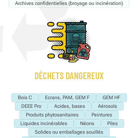
Archives confidentielles (broyage ou incinération)
DÉCHETS DANGEREUX
Bois C
Ecrans, PAM, GEM F
GEM HF
DEEE Pro
Acides, bases
Aérosols
Produits phytosanitaires
Peintures
Liquides incinérables
Néons
Piles
Solides ou emballages souillés