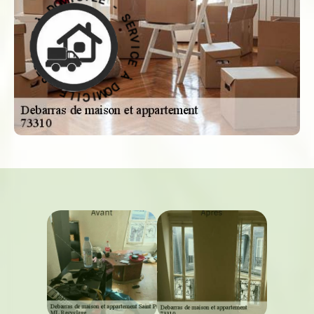
E
R
L
V
I
C
I
C
I
E
M
O
À
D
D
À
O
M
E
C
I
C
I
V
I
L
R
E
E
S
-