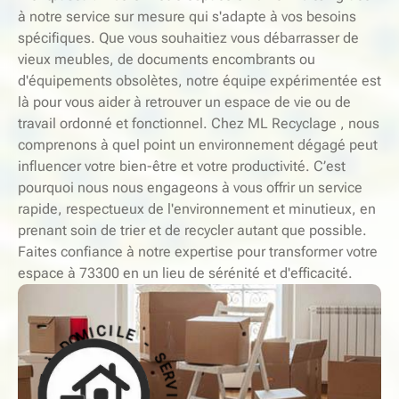
à notre service sur mesure qui s'adapte à vos besoins
spécifiques. Que vous souhaitiez vous débarrasser de
vieux meubles, de documents encombrants ou
d'équipements obsolètes, notre équipe expérimentée est
là pour vous aider à retrouver un espace de vie ou de
travail ordonné et fonctionnel. Chez ML Recyclage , nous
comprenons à quel point un environnement dégagé peut
influencer votre bien-être et votre productivité. C’est
pourquoi nous nous engageons à vous offrir un service
rapide, respectueux de l'environnement et minutieux, en
prenant soin de trier et de recycler autant que possible.
Faites confiance à notre expertise pour transformer votre
espace à 73300 en un lieu de sérénité et d'efficacité.
-
S
E
E
L
R
I
V
C
I
I
C
M
E
O
D
À