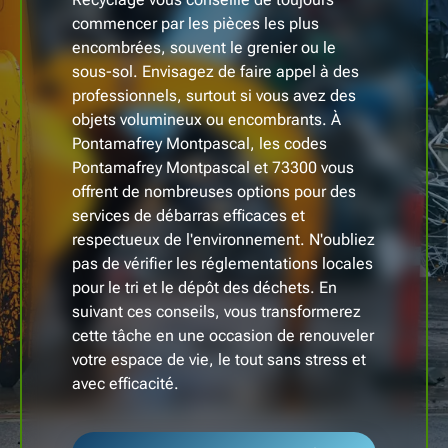
commencer par les pièces les plus
encombrées, souvent le grenier ou le
sous-sol. Envisagez de faire appel à des
professionnels, surtout si vous avez des
objets volumineux ou encombrants. À
Pontamafrey Montpascal, les codes
Pontamafrey Montpascal et 73300 vous
offrent de nombreuses options pour des
services de débarras efficaces et
respectueux de l'environnement. N'oubliez
pas de vérifier les réglementations locales
pour le tri et le dépôt des déchets. En
suivant ces conseils, vous transformerez
cette tâche en une occasion de renouveler
votre espace de vie, le tout sans stress et
avec efficacité.