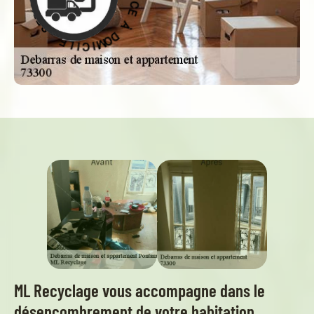
À
D
O
E
M
C
I
I
C
V
I
R
L
E
E
S
-
ML Recyclage vous accompagne dans le
désencombrement de votre habitation