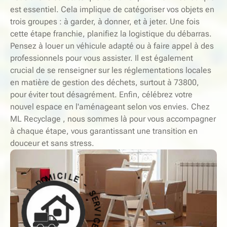
est essentiel. Cela implique de catégoriser vos objets en
trois groupes : à garder, à donner, et à jeter. Une fois
cette étape franchie, planifiez la logistique du débarras.
Pensez à louer un véhicule adapté ou à faire appel à des
professionnels pour vous assister. Il est également
crucial de se renseigner sur les réglementations locales
en matière de gestion des déchets, surtout à 73800,
pour éviter tout désagrément. Enfin, célébrez votre
nouvel espace en l'aménageant selon vos envies. Chez
ML Recyclage , nous sommes là pour vous accompagner
à chaque étape, vous garantissant une transition en
douceur et sans stress.
-
S
E
E
L
R
I
V
C
I
I
C
M
E
O
D
À
À
D
O