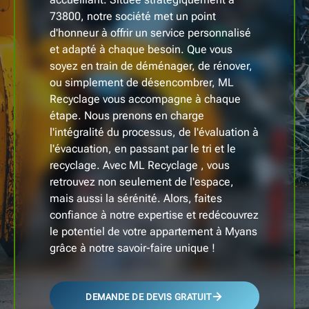
73800, notre société met un point
d'honneur à offrir un service personnalisé
et adapté à chaque besoin. Que vous
soyez en train de déménager, de rénover,
ou simplement de désencombrer, ML
Recyclage vous accompagne à chaque
étape. Nous prenons en charge
l'intégralité du processus, de l'évaluation à
l'évacuation, en passant par le tri et le
recyclage. Avec ML Recyclage , vous
retrouvez non seulement de l'espace,
mais aussi la sérénité. Alors, faites
confiance à notre expertise et redécouvrez
le potentiel de votre appartement à Myans
grâce à notre savoir-faire unique !
DEMANDE DE DEVIS GRATUIT