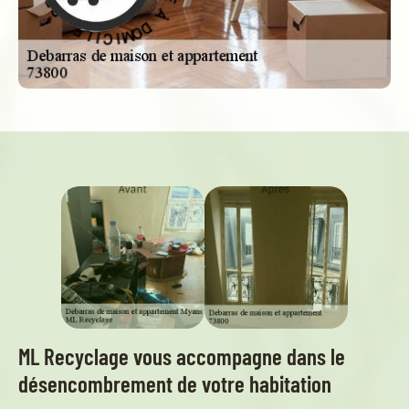
E
M
C
I
I
C
V
I
R
L
E
E
S
-
ML Recyclage vous accompagne dans le
désencombrement de votre habitation