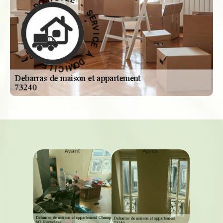
E
L
R
I
V
C
I
I
C
M
E
O
D
À
À
D
O
E
M
C
I
I
C
V
I
R
L
E
E
S
-