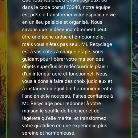
dans le code postal 73240, notre équipe
est prête à transformer votre espace de vie
en un lieu paisible et organisé. Nous
savons que le désencombrement peut
être une tâche ardue et émotionnelle,
mais vous n'êtes pas seul. ML Recyclage
est à vos côtés à chaque étape, vous
guidant pour libérer votre maison des
objets superflus et redécouvrir le plaisir
d'un intérieur aéré et fonctionnel. Nous
vous aidons à faire des choix judicieux et
à instaurer un équilibre harmonieux entre
l'ancien et le nouveau. Faites confiance à
ML Recyclage pour redonner à votre
maison le souffle de fraîcheur et de
légèreté qu'elle mérite, et transformez
votre quotidien en une expérience plus
sereine et harmonieuse.