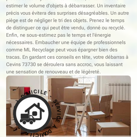
estimer le volume d'objets à débarrasser. Un inventaire
précis vous évitera des surprises désagréables. Un autre
piège est de négliger le tri des objets. Prenez le temps
de distinguer ce qui peut être vendu, donné ou recyclé.
Enfin, ne sous-estimez pas le temps et l'énergie
nécessaires. Embaucher une équipe de professionnels
comme ML Recyclage peut vous épargner bien des
tracas. En gardant ces conseils en tête, votre débarras à
Cevins 73730 se déroulera sans accroc, vous laissant
une sensation de renouveau et de légèreté.
-
E
S
L
E
R
I
C
V
I
I
M
C
O
E
D
À
À
D
O
E
M
C
I
I
V
C
R
I
E
L
S
E
-