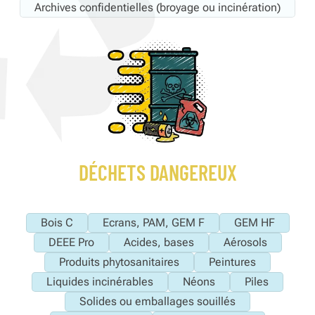
Archives confidentielles (broyage ou incinération)
DÉCHETS DANGEREUX
Bois C
Ecrans, PAM, GEM F
GEM HF
DEEE Pro
Acides, bases
Aérosols
Produits phytosanitaires
Peintures
Liquides incinérables
Néons
Piles
Solides ou emballages souillés