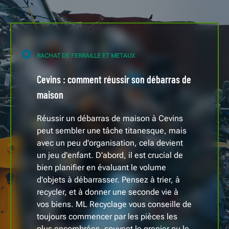
RACHAT DE FERRAILLE ET METAUX
Cevins : comment réussir son débarras de
maison
Réussir un débarras de maison à Cevins
peut sembler une tâche titanesque, mais
avec un peu d'organisation, cela devient
un jeu d'enfant. D'abord, il est crucial de
bien planifier en évaluant le volume
d'objets à débarrasser. Pensez à trier, à
recycler, et à donner une seconde vie à
vos biens. ML Recyclage vous conseille de
toujours commencer par les pièces les
plus encombrées, souvent le grenier ou le