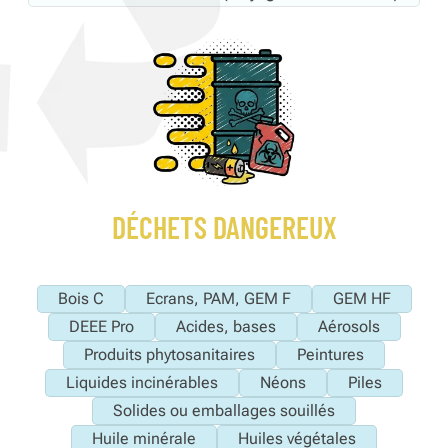
DÉCHETS DANGEREUX
Bois C
Ecrans, PAM, GEM F
GEM HF
DEEE Pro
Acides, bases
Aérosols
Produits phytosanitaires
Peintures
Liquides incinérables
Néons
Piles
Solides ou emballages souillés
Huile minérale
Huiles végétales