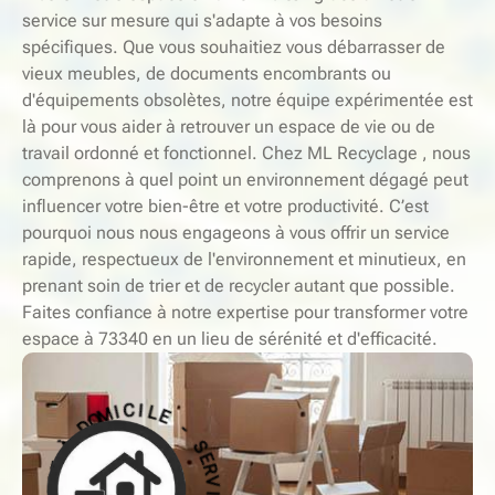
service sur mesure qui s'adapte à vos besoins
spécifiques. Que vous souhaitiez vous débarrasser de
vieux meubles, de documents encombrants ou
d'équipements obsolètes, notre équipe expérimentée est
là pour vous aider à retrouver un espace de vie ou de
travail ordonné et fonctionnel. Chez ML Recyclage , nous
comprenons à quel point un environnement dégagé peut
influencer votre bien-être et votre productivité. C’est
pourquoi nous nous engageons à vous offrir un service
rapide, respectueux de l'environnement et minutieux, en
prenant soin de trier et de recycler autant que possible.
Faites confiance à notre expertise pour transformer votre
espace à 73340 en un lieu de sérénité et d'efficacité.
-
S
E
E
L
R
I
V
C
I
I
C
M
E
O
D
À