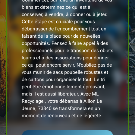
biens et déterminez ce qui est à
conserver, à vendre, à donner ou à jeter.
Cette étape est cruciale pour vous
débarrasser de l'encombrement tout en
faisant de la place pour de nouvelles
opportunités. Pensez à faire appel à des
professionnels pour le transport des objets
lourds et à des associations pour donner
ce qui peut encore servir. N'oubliez pas de
vous munir de sacs poubelle robustes et
de cartons pour organiser le tout. Le tri
peut être émotionnellement éprouvant,
mais il est aussi libérateur. Avec ML
Recyclage , votre débarras à Aillon Le
Jeune, 73340 se transformera en un
moment de renouveau et de légèreté.