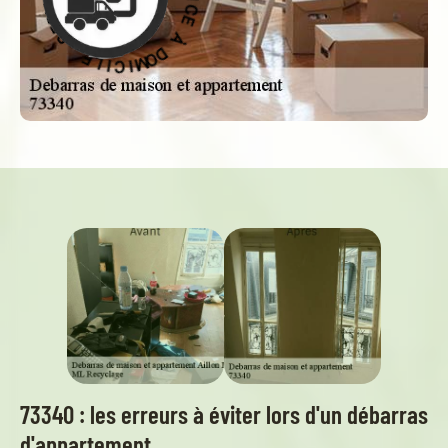
À
D
O
E
M
C
I
I
C
V
I
R
L
E
E
S
-
73340 : les erreurs à éviter lors d'un débarras
d'appartement